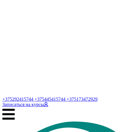
+375292415744
+375445415744
+375173472929
Записаться
на курсы