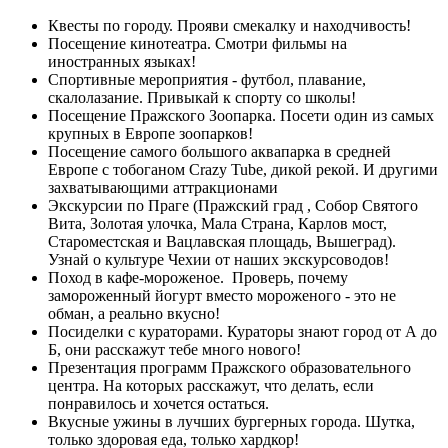
Квесты по городу. Прояви смекалку и находчивость!
Посещение кинотеатра. Смотри фильмы на
иностранных языках!
Спортивные мероприятия - футбол, плавание,
скалолазание. Привыкай к спорту со школы!
Посещение Пражского Зоопарка. Посети один из самых
крупных в Европе зоопарков!
Посещение самого большого аквапарка в средней
Европе c тобоганом Crazy Tube, дикой рекой. И другими
захватывающими аттракционами
Экскурсии по Праге (Пражский град , Собор Святого
Вита, Золотая улочка, Мала Страна, Карлов мост,
Староместская и Вацлавская площадь, Вышеград).
Узнай о культуре Чехии от наших экскурсоводов!
Поход в кафе-мороженое. Проверь, почему
замороженный йогурт вместо мороженого - это не
обман, а реально вкусно!
Посиделки с кураторами. Кураторы знают город от А до
Б, они расскажут тебе много нового!
Презентация программ Пражского образовательного
центра. На которых расскажут, что делать, если
понравилось и хочется остаться.
Вкусные ужины в лучших бургерных города. Шутка,
только здоровая еда, только хардкор!