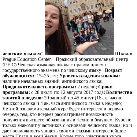
чешским языком"
Школа:
Prague Education Center – Пражский образовательный центр
(P.E.C) Чешская языковая школа с правом приема
государственного экзамена по чешскому языку .
Возраст
обучающихся:
15–25 лет;
Уровень владения языком:
наличие начальных знаний английского языка;
Продолжительность программы:
2 недели;
Сроки
программы:
с 28 июля по 12 августа 2017 года;
Количество
занятий в неделю:
20 занятий по 45 минут (16 ак. часов
чешского языка и 4 ак. часа английского языка в неделю)
Летний ознакомительный курс будет интересен в первую
очередь тем, кто всерьез рассматривает возможность
получения высшего образования в Чехии в будущем. Курс не
только знакомит участников с основами чешского языка, но и
дает возможность увидеть своими глазами интереснейшие
места Праги и всей Чехии. Кроме того, участники курса