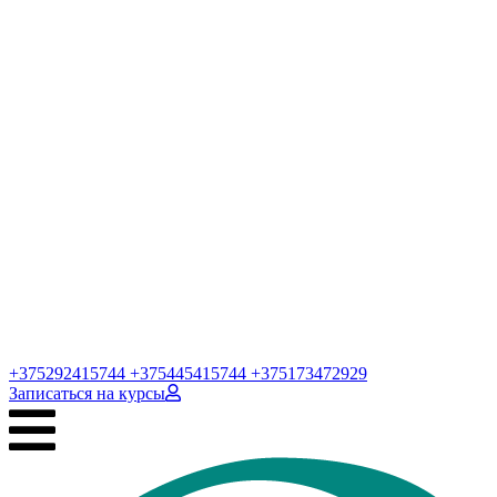
+375292415744
+375445415744
+375173472929
Записаться
на курсы